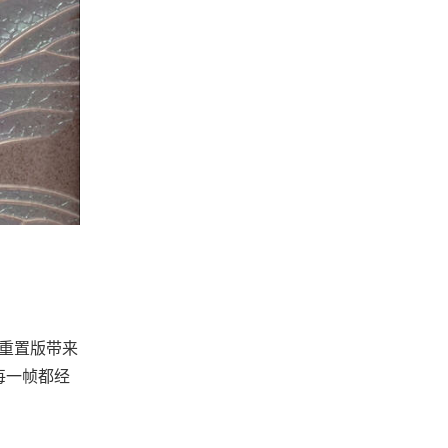
2重置版带来
每一帧都经