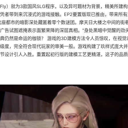
yFly）就为3款国风SLG程序，以及异可题材为背景，精美所建
凭者带到来沉浸式的游戏接触。EP2要置版现已推由，带来所
这座都市的暗影深处藏匿着零个数谜团。摩天日大楼之中间的街
广告试图遮掩表示面繁荣降的深层真相。"身处黑暗中觉醒的劲
典仍然是命运的枷锁？ 游戏的3D建模方法令人员惊叹，在视觉
级度，完全符合现代玩家的审美一般。游戏构建了玖样式庞大并
节设计引人入胜。重置起初行版的建模工艺更精湛，这子的品质