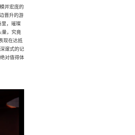
构模并宏庞的
有边晋升的游
巷里，璀璨
头量，究竟
表现在达抵
深邃式的记
绝对值得体