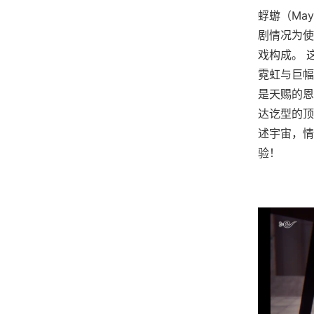
蜉蝣（Ma
剧情况为使
戏构成。 
霓虹与巨幅
是天赐的恩
达讫型的顶
述宇宙，情
验！