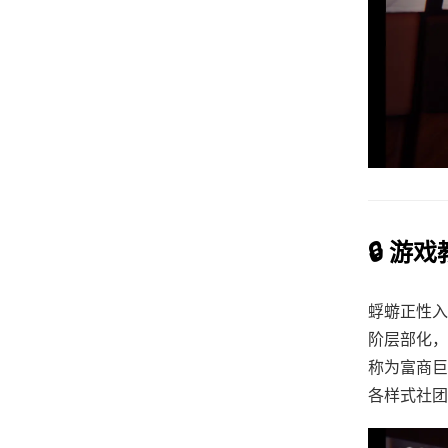
🔒 游
蜉蝣正性入
阶层部化，
称为富商巨
各样式社团