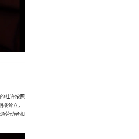
的社许按照
期楼耸立，
通劳动者和