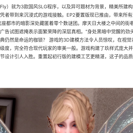
yFly）就为3款国风SLG程序，以及异可题材为背景，精美所建
凭者带到来沉浸式的游戏接触。EP2要置版现已推由，带来所
这座都市的暗影深处藏匿着零个数谜团。摩天日大楼之中间的街
广告试图遮掩表示面繁荣降的深层真相。"身处黑暗中觉醒的劲
典仍然是命运的枷锁？ 游戏的3D建模方法令人员惊叹，在视觉
级度，完全符合现代玩家的审美一般。游戏构建了玖样式庞大并
节设计引人入胜。重置起初行版的建模工艺更精湛，这子的品质