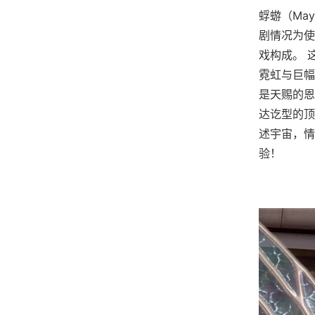
蜉蝣（Ma
剧情况为使
戏构成。 
霓虹与巨幅
是天赐的恩
达讫型的顶
述宇宙，情
验！