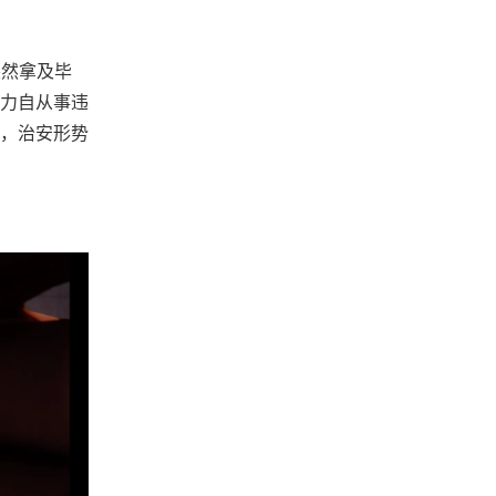
突然拿及毕
力自从事违
，治安形势