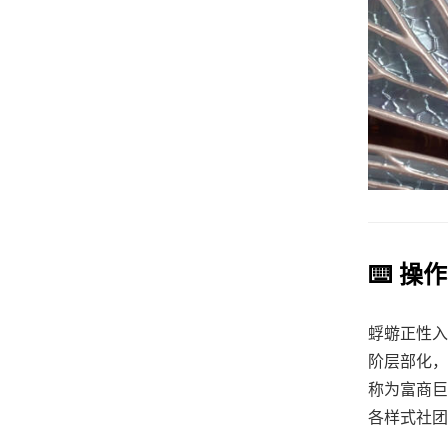
⌨️ 操
蜉蝣正性入
阶层部化，
称为富商巨
各样式社团