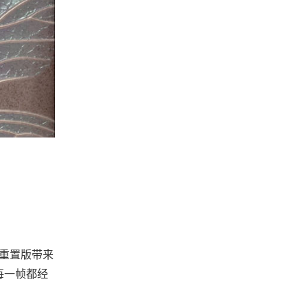
2重置版带来
每一帧都经