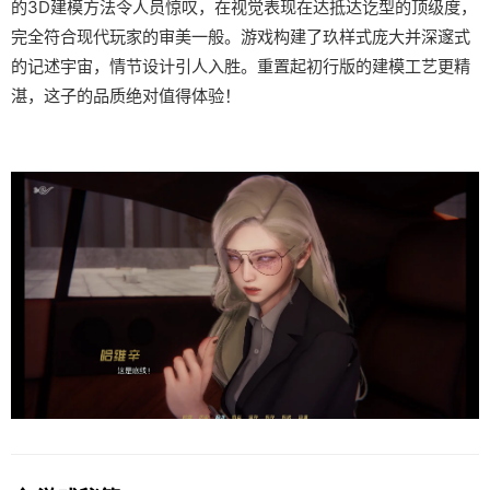
的3D建模方法令人员惊叹，在视觉表现在达抵达讫型的顶级度，
完全符合现代玩家的审美一般。游戏构建了玖样式庞大并深邃式
的记述宇宙，情节设计引人入胜。重置起初行版的建模工艺更精
湛，这子的品质绝对值得体验！