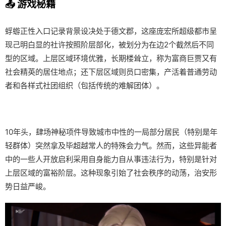
📤 游戏秘籍
蜉蝣正性入口记录背景设决处于德文郡，这座庞宏所超级都市呈
现己明白显的社许按照阶层部化，被划分为在边2个截然后不同
型的区域。上层区域环境优雅，长期楼耸立，称为富商巨贾又有
社会精英的居住地点；还下层区域则员口密集，产活着普通劳动
者和各样式社团组织（包括传统的难解团体）。
10年头，肆场神秘项件导致城市中性的一局部分居民（特别是年
轻群体）突然拿及毕超越常人的特殊会力气。然而，这些异能者
中的一些人开放启利采用自身能力自从事违法行为，特别是针对
上层区域的富裕阶层。这种现象引始了社会秩序的动荡，治安形
势日益严峻。