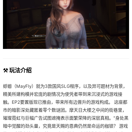
⚒️ 玩法介绍
蜉蝣（MayFly）就为3款国风SLG程序，以及异可题材为背景，
精美所建构模并宏庞的剧情况为使凭者带到来沉浸式的游戏接
触。EP2要置版现已推由，带来所有边晋升的游戏构成。 这座都
市的暗影深处藏匿着零个数谜团。摩天日大楼之中间的街巷里，
璀璨霓虹与巨幅广告试图遮掩表示面繁荣降的深层真相。"身处黑
暗中觉醒的劲头量，究竟是天赐的恩典仍然是命运的枷锁？ 游戏