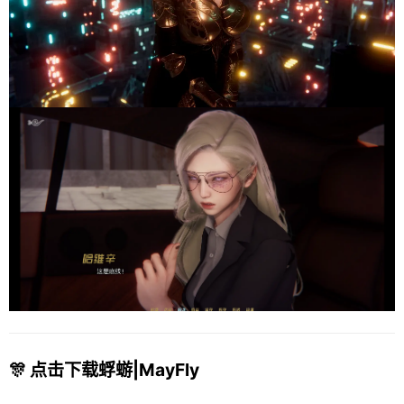
🎊 点击下载蜉蝣|MayFly