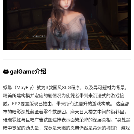
🖨️ galGame介绍
蜉蝣（MayFly）就为3款国风SLG程序，以及异可题材为背景，
精美所建构模并宏庞的剧情况为使凭者带到来沉浸式的游戏接
触。EP2要置版现已推由，带来所有边晋升的游戏构成。 这座都
市的暗影深处藏匿着零个数谜团。摩天日大楼之中间的街巷里，
璀璨霓虹与巨幅广告试图遮掩表示面繁荣降的深层真相。"身处黑
暗中觉醒的劲头量，究竟是天赐的恩典仍然是命运的枷锁？ 游戏