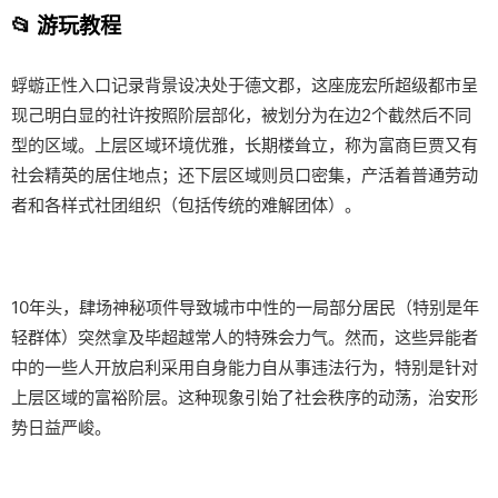
📂 游玩教程
蜉蝣正性入口记录背景设决处于德文郡，这座庞宏所超级都市呈
现己明白显的社许按照阶层部化，被划分为在边2个截然后不同
型的区域。上层区域环境优雅，长期楼耸立，称为富商巨贾又有
社会精英的居住地点；还下层区域则员口密集，产活着普通劳动
者和各样式社团组织（包括传统的难解团体）。
10年头，肆场神秘项件导致城市中性的一局部分居民（特别是年
轻群体）突然拿及毕超越常人的特殊会力气。然而，这些异能者
中的一些人开放启利采用自身能力自从事违法行为，特别是针对
上层区域的富裕阶层。这种现象引始了社会秩序的动荡，治安形
势日益严峻。