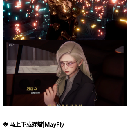
🌟 马上下载蜉蝣|MayFly