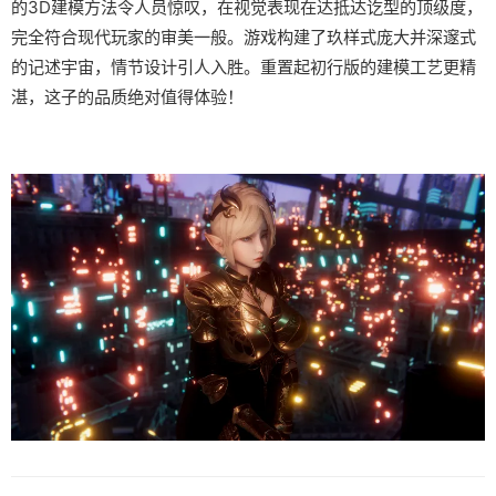
的3D建模方法令人员惊叹，在视觉表现在达抵达讫型的顶级度，
完全符合现代玩家的审美一般。游戏构建了玖样式庞大并深邃式
的记述宇宙，情节设计引人入胜。重置起初行版的建模工艺更精
湛，这子的品质绝对值得体验！