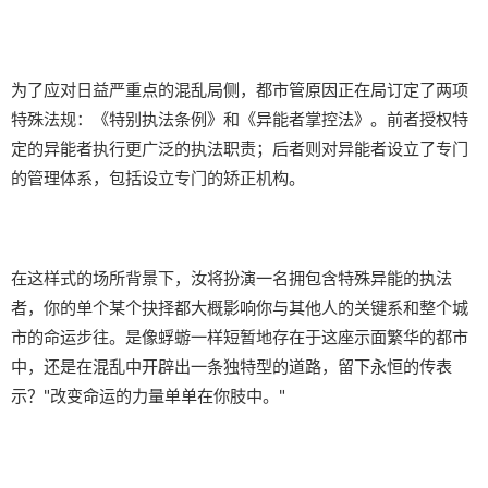
为了应对日益严重点的混乱局侧，都市管原因正在局订定了两项
特殊法规：《特别执法条例》和《异能者掌控法》。前者授权特
定的异能者执行更广泛的执法职责；后者则对异能者设立了专门
的管理体系，包括设立专门的矫正机构。
在这样式的场所背景下，汝将扮演一名拥包含特殊异能的执法
者，你的单个某个抉择都大概影响你与其他人的关键系和整个城
市的命运步往。是像蜉蝣一样短暂地存在于这座示面繁华的都市
中，还是在混乱中开辟出一条独特型的道路，留下永恒的传表
示？"改变命运的力量单单在你肢中。"