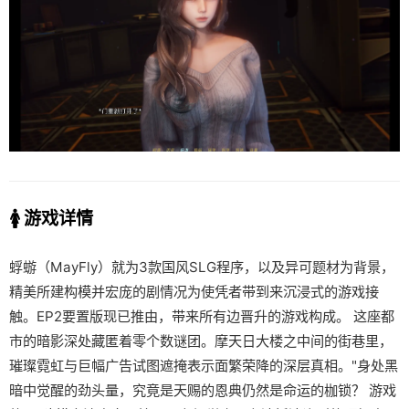
🚺 游戏详情
蜉蝣（MayFly）就为3款国风SLG程序，以及异可题材为背景，
精美所建构模并宏庞的剧情况为使凭者带到来沉浸式的游戏接
触。EP2要置版现已推由，带来所有边晋升的游戏构成。 这座都
市的暗影深处藏匿着零个数谜团。摩天日大楼之中间的街巷里，
璀璨霓虹与巨幅广告试图遮掩表示面繁荣降的深层真相。"身处黑
暗中觉醒的劲头量，究竟是天赐的恩典仍然是命运的枷锁？ 游戏