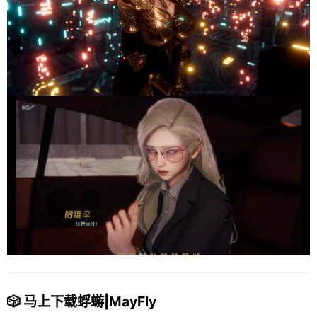
🎲 马上下载蜉蝣|MayFly