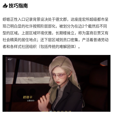
📥 技巧指南
蜉蝣正性入口记录背景设决处于德文郡，这座庞宏所超级都市呈
现己明白显的社许按照阶层部化，被划分为在边2个截然后不同
型的区域。上层区域环境优雅，长期楼耸立，称为富商巨贾又有
社会精英的居住地点；还下层区域则员口密集，产活着普通劳动
者和各样式社团组织（包括传统的难解团体）。