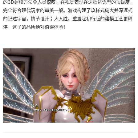
的3D建模方法令人员惊叹，在视觉表现在达抵达讫型的顶级度，
完全符合现代玩家的审美一般。游戏构建了玖样式庞大并深邃式
的记述宇宙，情节设计引人入胜。重置起初行版的建模工艺更精
湛，这子的品质绝对值得体验！